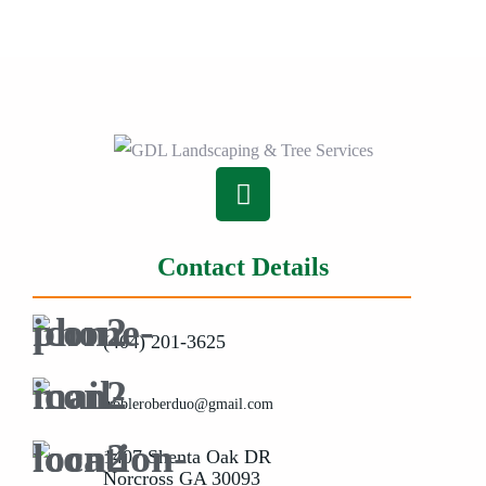
Contact Details
(404) 201-3625
irobleroberduo@gmail.com
1407 Shenta Oak DR
Norcross GA 30093