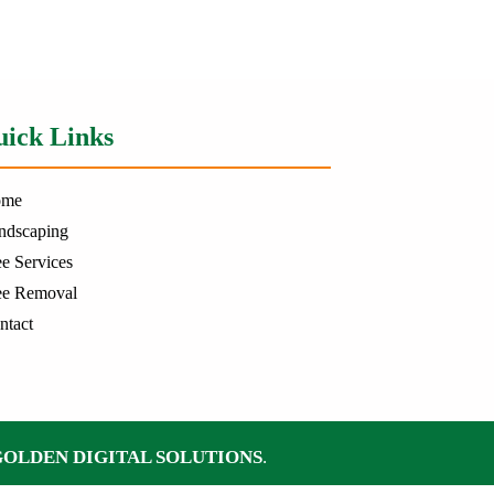
ick Links
ome
ndscaping
ee Services
ee Removal
ntact
GOLDEN DIGITAL SOLUTIONS
.