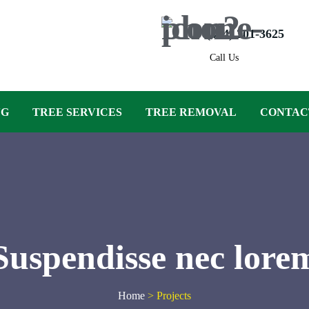
(404) 201-3625
Call Us
NG
TREE SERVICES
TREE REMOVAL
CONTAC
Suspendisse nec lore
Home
>
Projects