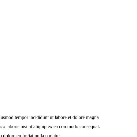
 eiusmod tempor incididunt ut labore et dolore magna
mco laboris nisi ut aliquip ex ea commodo consequat.
m dolore eu fugiat nulla pariatur.