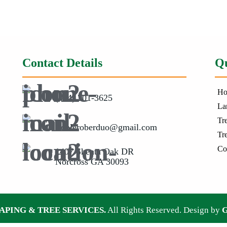
Contact Details
Qu
H
(404) 201-3625
La
Tr
irobleroberduo@gmail.com
Tr
Co
1407 Shenta Oak DR
Norcross GA 30093
APING & TREE SERVICES.
All Rights Reserved. Design by