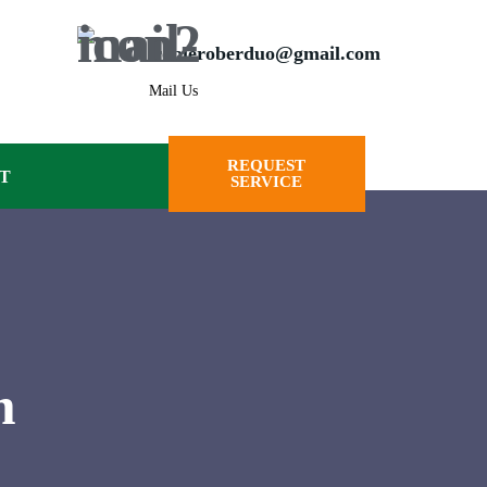
irobleroberduo@gmail.com
Mail Us
REQUEST
T
SERVICE
m